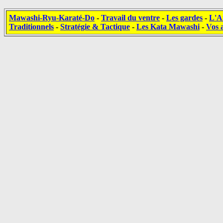
Mawashi-Ryu-Karaté-Do
-
Travail du ventre
-
Les gardes
-
L'A
Traditionnels
-
Stratégie & Tactique
-
Les Kata Mawashi
-
Vos a