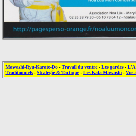
Mawashi-Ryu-Karate-Do
-
Travail du ventre
-
Les gardes
-
L'A
Traditionnels
-
Stratégie & Tactique
-
Les Kata Mawashi
-
Vos a