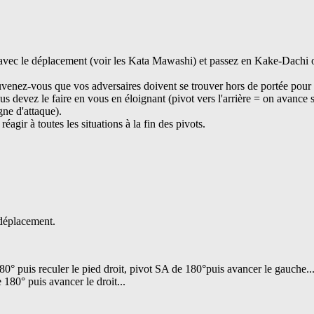
s avec le déplacement (voir les Kata Mawashi) et passez en Kake-Dach
uvenez-vous que vos adversaires doivent se trouver hors de portée pour 
us devez le faire en vous en éloignant (pivot vers l'arrière = on avance s
gne d'attaque).
ir à toutes les situations à la fin des pivots.
 déplacement.
0° puis reculer le pied droit, pivot SA de 180°puis avancer le gauche..
 180° puis avancer le droit...