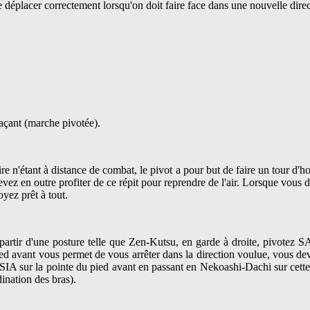
se déplacer correctement lorsqu'on doit faire face dans une nouvelle direc
açant (marche pivotée).
e n'étant à distance de combat, le pivot a pour but de faire un tour d'ho
devez en outre profiter de ce répit pour reprendre de l'air. Lorsque vou
oyez prêt à tout.
 partir d'une posture telle que Zen-Kutsu, en garde à droite, pivotez 
ed avant vous permet de vous arrêter dans la direction voulue, vous devez 
 SIA sur la pointe du pied avant en passant en Nekoashi-Dachi sur cett
ination des bras).