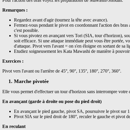
Pour l'action des bras voyez les préparations de Mawashi-Shodan.
Remarques :
Regardez avant d'agir (tournez la tête avec avance).
Fermez-vous pendant le pivot en coordonnant l'action des bra
c'est possible.
Si vous pivotez en avançant vers Tori (SIA, tour d'horizon), so
soit efficace. Si une attaque immédiate peut vous être portée, vo
d'attaque. Pivot vers l'avant = on s'en éloigne en sortant de sa li
Etudiez soigneusement les Kata Mawashi de manière à pouvoir réag
Exercices :
Pivot vers l'avant ou l'arrière de 45°, 90°, 135°, 180°, 270°, 360°.
Marche pivotée
Elle vous permet d'effectuer un tour d'horizon sans interrompre votre
En avançant (garde à droite ou pose du pied droit)
En avançant le pied gauche, pivot SA, poursuivre le pivot sur 18
Pivot SIA sur le pied droit de 180°, reculer le gauche et pivot de
En reculant