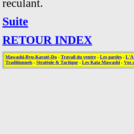
reculant.
Suite
RETOUR INDEX
Mawashi-Ryu-Karaté-Do
-
Travail du ventre
-
Les gardes
-
L'A
Traditionnels
-
Stratégie & Tactique
-
Les Kata Mawashi
-
Vos a