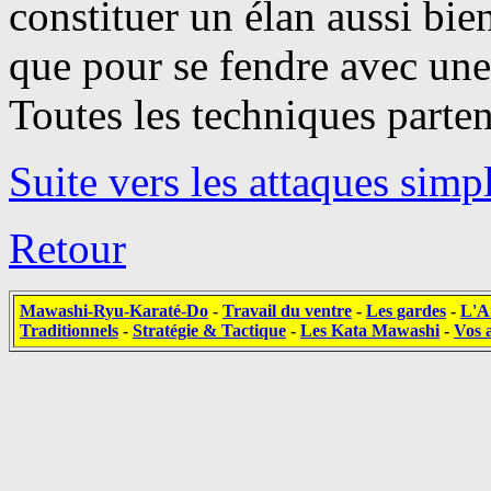
constituer un élan aussi bie
que pour se fendre avec une
Toutes les techniques parte
Suite vers les attaques simp
Retour
Mawashi-Ryu-Karaté-Do
-
Travail du ventre
-
Les gardes
-
L'A
Traditionnels
-
Stratégie & Tactique
-
Les Kata Mawashi
-
Vos a