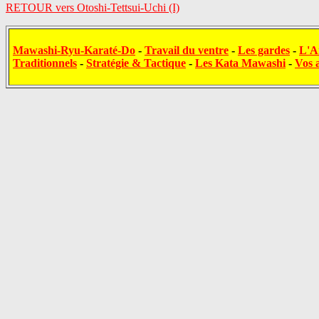
RETOUR vers Otoshi-Tettsui-Uchi (I)
Mawashi-Ryu-Karaté-Do
-
Travail du ventre
-
Les gardes
-
L'A
Traditionnels
-
Stratégie & Tactique
-
Les Kata Mawashi
-
Vos a