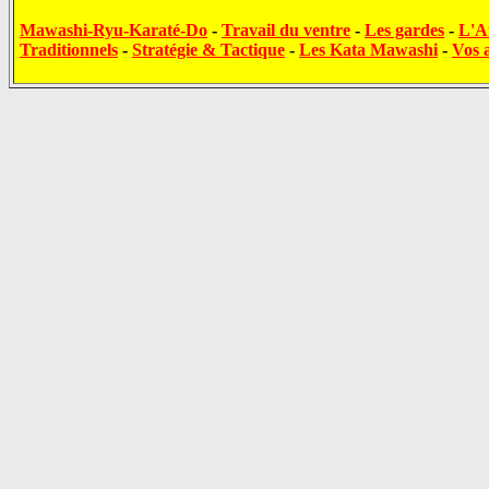
Mawashi-Ryu-Karaté-Do
-
Travail du ventre
-
Les gardes
-
L'A
Traditionnels
-
Stratégie & Tactique
-
Les Kata Mawashi
-
Vos a