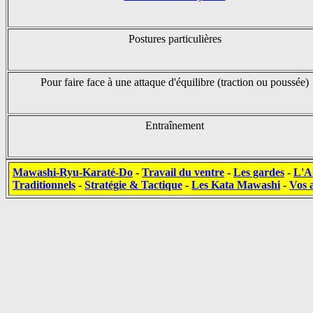
Postures particulières
Pour faire face à une attaque d'équilibre (traction ou poussée)
Entraînement
Mawashi-Ryu-Karaté-Do
-
Travail du ventre
-
Les gardes
-
L'A
Traditionnels
-
Stratégie & Tactique
-
Les Kata Mawashi
-
Vos a