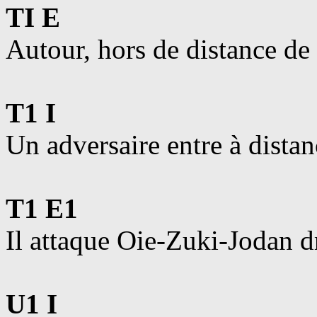
TI E
Autour, hors de distance de
T1 I
Un adversaire entre à dista
T1 E1
Il attaque Oie-Zuki-Jodan dr
U1 I