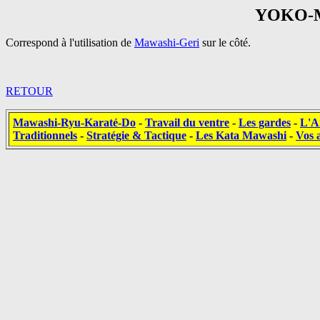
YOKO-
Correspond à l'utilisation de
Mawashi-Geri
sur le côté.
RETOUR
Mawashi-Ryu-Karaté-Do
-
Travail du ventre
-
Les gardes
-
L'A
Traditionnels
-
Stratégie & Tactique
-
Les Kata Mawashi
-
Vos a