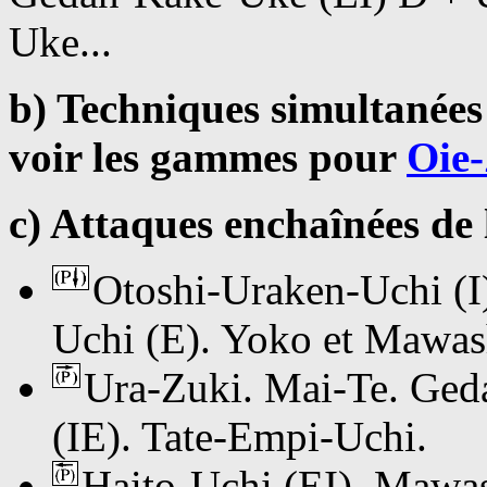
Uke...
b) Techniques simultanées
voir les gammes pour
Oie
c) Attaques enchaînées d
Otoshi-Uraken-Uchi (I)
Uchi (E). Yoko et Mawas
Ura-Zuki. Mai-Te. Ged
(IE). Tate-Empi-Uchi.
Haito-Uchi (EI). Mawas