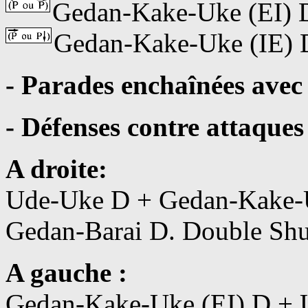
Gedan-Kake-Uke (EI) 
Gedan-Kake-Uke (IE) 
- Parades enchaînées avec
- Défenses contre attaques 
A droite:
Ude-Uke D + Gedan-Kake-U
Gedan-Barai D. Double Sh
A gauche :
Gedan-Kake-Uke (EI) D + 