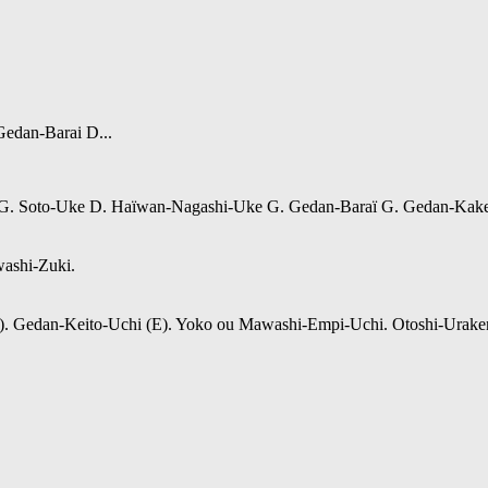
edan-Barai D...
G. Soto-Uke D. Haïwan-Nagashi-Uke G. Gedan-Baraï G. Gedan-Kake
washi-Zuki.
i (I). Gedan-Keito-Uchi (E). Yoko ou Mawashi-Empi-Uchi. Otoshi-Urake