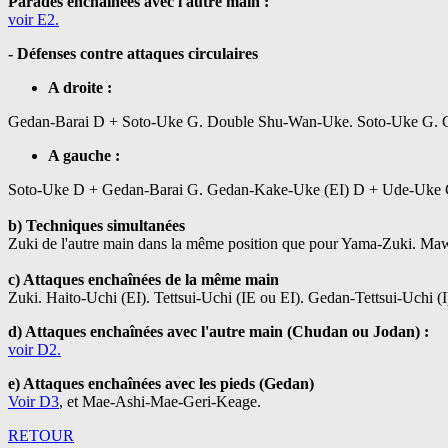
Parades enchaînées avec l'autre main :
voir E2.
- Défenses contre attaques circulaires
A droite :
Gedan-Barai D + Soto-Uke G. Double Shu-Wan-Uke. Soto-Uke G. G
A gauche :
Soto-Uke D + Gedan-Barai G. Gedan-Kake-Uke (EI) D + Ude-Uke 
b) Techniques simultanées
Zuki de l'autre main dans la même position que pour Yama-Zuki. Ma
c) Attaques enchaînées de la même main
Zuki. Haito-Uchi (EI). Tettsui-Uchi (IE ou EI). Gedan-Tettsui-Uch
d) Attaques enchaînées avec l'autre main (Chudan ou Jodan) :
voir D2.
e) Attaques enchaînées avec les pieds (Gedan)
Voir D3
, et Mae-Ashi-Mae-Geri-Keage.
RETOUR