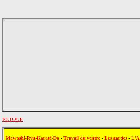
RETOUR
Mawashi-Ryu-Karaté-Do
-
Travail du ventre
-
Les gardes
-
L'A