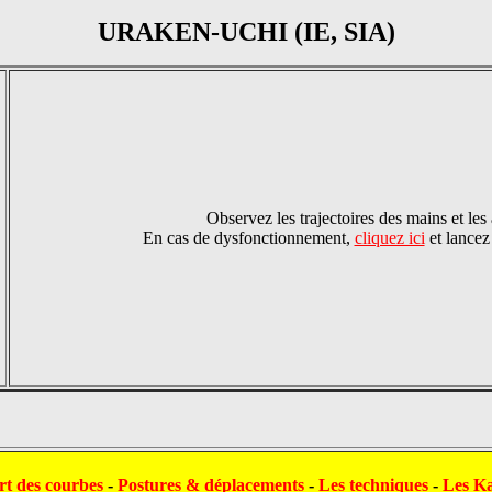
URAKEN-UCHI (IE, SIA)
Observez les trajectoires des mains et les
En cas de dysfonctionnement,
cliquez ici
et lance
rt des courbes
-
Postures & déplacements
-
Les techniques
-
Les Ka