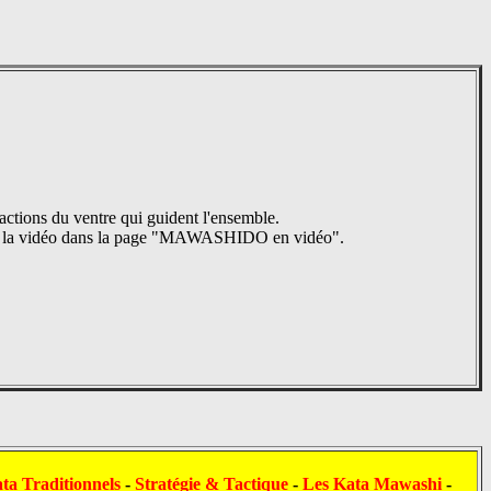
 actions du ventre qui guident l'ensemble.
z la vidéo dans la page "MAWASHIDO en vidéo".
ta Traditionnels
-
Stratégie & Tactique
-
Les Kata Mawashi
-