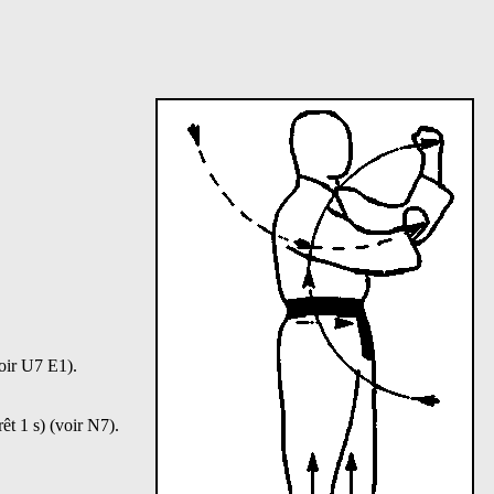
oir U7 E1).
t 1 s) (voir N7).