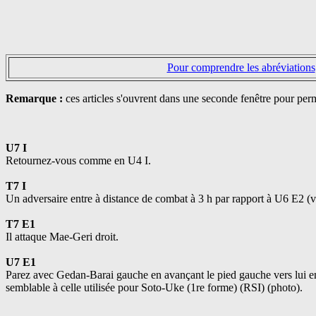
Pour comprendre les abréviations
Remarque :
ces articles s'ouvrent dans une seconde fenêtre pour perm
U7 I
Retournez-vous comme en U4 I.
T7 I
Un adversaire entre à distance de combat à 3 h par rapport à U6 E2 (v
T7 E1
Il attaque Mae-Geri droit.
U7 E1
Parez avec Gedan-Barai gauche en avançant le pied gauche vers lui en 
semblable à celle utilisée pour Soto-Uke (1re forme) (RSI) (photo).