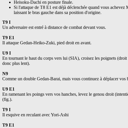
Heisoku-Dachi en posture finale.
Si l'attaque de T8 E1 est déjà déclenchée quand vous achevez
laissant le bras gauche dans sa position d'origine.
T9 I
Un adversaire est entré à distance de combat devant vous.
T9 E1
Il attaque Gedan-Heiko-Zuki, pied droit en avant.
U9 I
En tournant le haut du corps vers lui (SIA), croisez les poignets (dr
donc plus lent).
N9
Comme un double Gedan-Barai, mais vous continuez à déplacer vos br
U9 E1
En ramenant les poings vers vos hanches, levez le genou droit (intent
(fig.).
T9 I
Il esquive en reculant avec Yori-Ashi
T9 E1