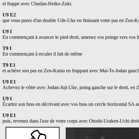
et frappe avec Chudan-Heiko-Zuki.
U9 E2
que vous parez d'un double Ude-Uke en finissant votre pas en Zen-K
U9 I
En commençant à avancer le pied droit, amenez vos poings vers vos 
T9 I
En commençant à reculer il fait de même
T9 E1
et achève son pas en Zen-Kutsu en frappant avec Mai-Te-Jodan gauc
U9 E1
Achevez le vôtre avec Jodan-Juji-Uke, poing gauche sur le droit, en 
U9 I
Écartez son bras en décrivant avec vos bras un cercle horizontal SA au-
U9 E1
puis, revenez dans l'axe de votre corps avec Otoshi-Uraken-Uchi droi