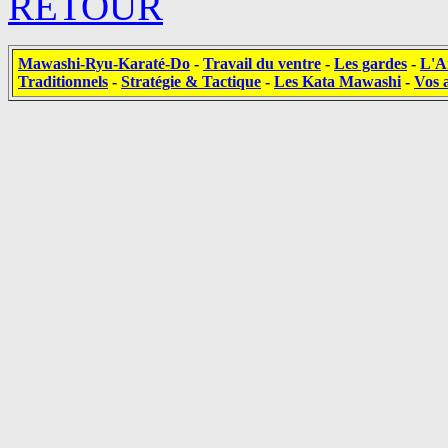
RETOUR
Mawashi-Ryu-Karaté-Do
-
Travail du ventre
-
Les gardes
-
L'A
Traditionnels
-
Stratégie & Tactique
-
Les Kata Mawashi
-
Vos a