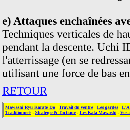
e) Attaques enchaînées ave
Techniques verticales de ha
pendant la descente. Uchi IE
l'atterrissage (en se redress
utilisant une force de bas en
RETOUR
Mawashi-Ryu-Karaté-Do
-
Travail du ventre
-
Les gardes
-
L'A
Traditionnels
-
Stratégie & Tactique
-
Les Kata Mawashi
-
Vos a