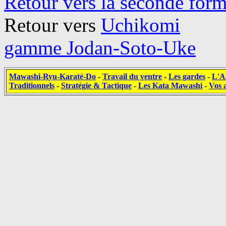
Retour vers la seconde for
Retour vers
Uchikomi
gamme Jodan-Soto-Uke
Mawashi-Ryu-Karaté-Do
-
Travail du ventre
-
Les gardes
-
L'A
Traditionnels
-
Stratégie & Tactique
-
Les Kata Mawashi
-
Vos a