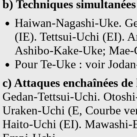
b) Techniques simultanées
Haiwan-Nagashi-Uke. Ge
(IE). Tettsui-Uchi (EI). 
Ashibo-Kake-Uke; Mae-G
Pour Te-Uke : voir Jodan
c) Attaques enchaînées d
Gedan-Tettsui-Uchi. Otoshi-
Uraken-Uchi (E, Courbe vert
Haito-Uchi (EI). Mawashi-