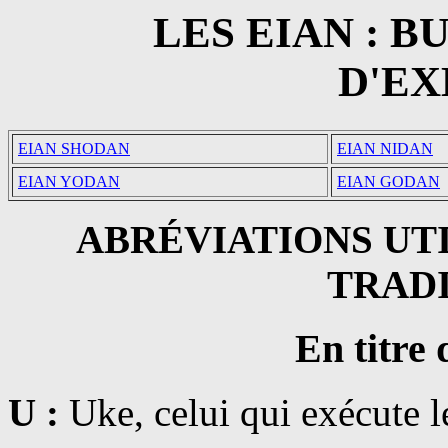
LES EIAN : B
D'E
EIAN SHODAN
EIAN NIDAN
EIAN YODAN
EIAN GODAN
ABRÉVIATIONS UTI
TRAD
En titre
U :
Uke, celui qui exécute l