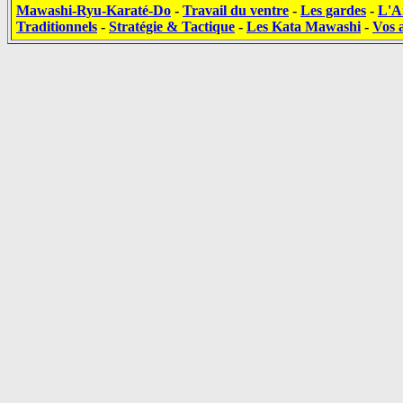
Mawashi-Ryu-Karaté-Do
-
Travail du ventre
-
Les gardes
-
L'A
Traditionnels
-
Stratégie & Tactique
-
Les Kata Mawashi
-
Vos a