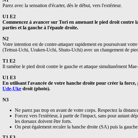
Parez avec la sensation d'écarter, dès le début, vers l'extérieur.
U1 E2
Commencez à avancer sur Tori en amenant le pied droit contre l
parties et la gauche à l'épaule droite.
N2
Votre intention est de contre-attaquer rapidement en poursuivant votre
(Tettsui-Uchi, Uraken-Uchi, Shuto-Uchi) avec un changement de pied p
T1 E2
Il ramène le pied droit contre le gauche et attaque simultanément Ma
U1 E3
En utilisant l'avancée de votre hanche droite pour créer la forc
Ude-Uke
droit (photo).
N3
Ne parez pas trop en avant de votre corps. Respectez la distanc
Forcez vers l'extérieur, à partir de l'impact, sans pour autant dé
les dorsaux doivent être forts.
On peut également reculer la hanche droite (SA) puis la gauch
T1 E3