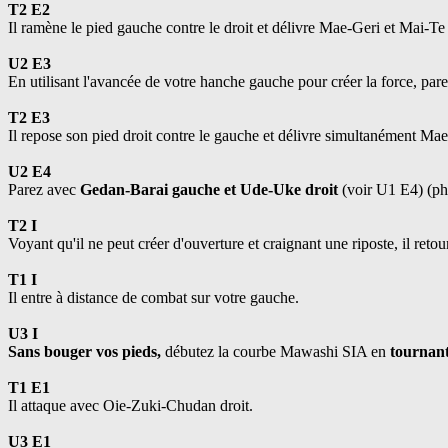
T2 E2
Il ramène le pied gauche contre le droit et délivre Mae-Geri et Mai-Te 
U2 E3
En utilisant l'avancée de votre hanche gauche pour créer la force, pa
T2 E3
Il repose son pied droit contre le gauche et délivre simultanément Ma
U2 E4
Parez avec
Gedan-Barai gauche et Ude-Uke droit
(voir U1 E4) (pho
T2 I
Voyant qu'il ne peut créer d'ouverture et craignant une riposte, il retou
T1 I
Il entre à distance de combat sur votre gauche.
U3 I
Sans bouger vos pieds,
débutez la courbe Mawashi SIA en
tournant 
T1 E1
Il attaque avec Oie-Zuki-Chudan droit.
U3 E1