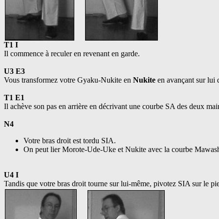
T1 I
Il commence à reculer en revenant en garde.
U3 E3
Vous transformez votre Gyaku-Nukite en
Nukite
en avançant sur lui d
T1 E1
Il achève son pas en arrière en décrivant une courbe SA des deux mai
N4
Votre bras droit est tordu SIA.
On peut lier Morote-Ude-Uke et Nukite avec la courbe Mawas
U4 I
Tandis que votre bras droit tourne sur lui-même, pivotez SIA sur le pi