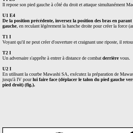
Il repose son pied gauche à côté du droit et attaque simultanément Ma
U1 E4
De la position précédente, inversez la position des bras en para
gauche
, en reculant légèrement la hanche droite pour créer la force (ar
T1 I
Voyant qu'il ne peut créer d'ouverture et craignant une riposte, il retou
T2 I
Un adversaire s'apprête à entrer à distance de combat
derrière
vous.
U2 I
En utilisant la courbe Mawashi SA, exécutez la préparation de Mawas
jusqu'à IV pour
lui faire face (déplacer le talon du pied gauche ve
pied droit) (fig.).