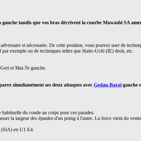
a gauche tandis que vos bras décrivent la courbe Mawashi SA amen
 adversaire si nécessaire. De cette position, vous pouvez user de techni
ar exemple ou de techniques telles que Haito-Uchi (IE) droit, etc.
e-Geri et Mai-Te gauche.
e, parez simultanément ses deux attaques avec
Gedan-Barai
gauche e
e habituelle du coude au corps pour ces parades.
passer la largeur des épaules d'un poing à l'autre. La force vient du ventr
e (SIA) en U1 E4.