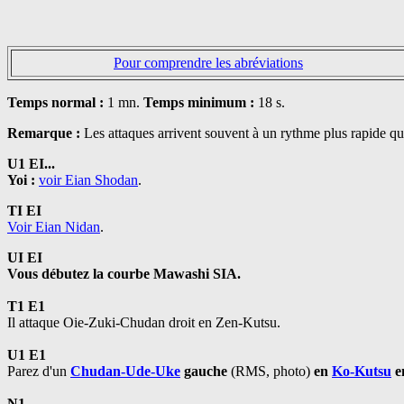
Pour comprendre les abréviations
Temps normal :
1 mn.
Temps minimum :
18 s.
Remarque :
Les attaques arrivent souvent à un rythme plus rapide qu
U1 EI...
Yoi :
voir Eian Shodan
.
TI EI
Voir Eian Nidan
.
UI EI
Vous débutez la courbe Mawashi SIA.
T1 E1
Il attaque Oie-Zuki-Chudan droit en Zen-Kutsu.
U1 E1
Parez d'un
Chudan-Ude-Uke
gauche
(RMS, photo)
en
Ko-Kutsu
en
N1