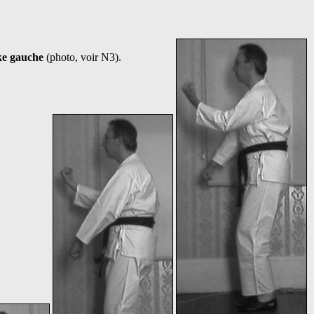
ke gauche
(photo, voir N3).